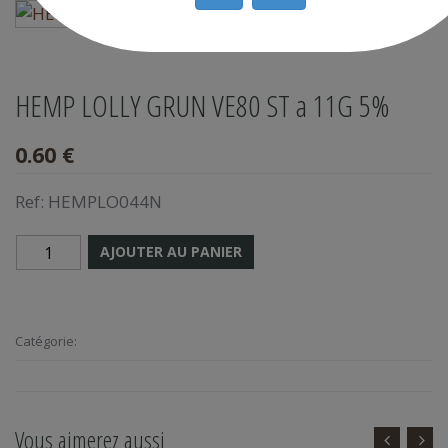
HEMP LOLLY GRUN VE80 ST a 11G 5%
0.60 €
Ref:
HEMPLO044N
AJOUTER AU PANIER
Catégorie:
Vous aimerez aussi