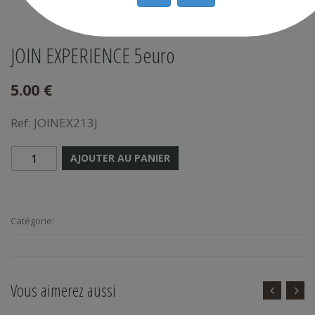
JOIN EXPERIENCE 5euro
5.00 €
Ref:
JOINEX213J
AJOUTER AU PANIER
Catégorie:
Vous aimerez aussi