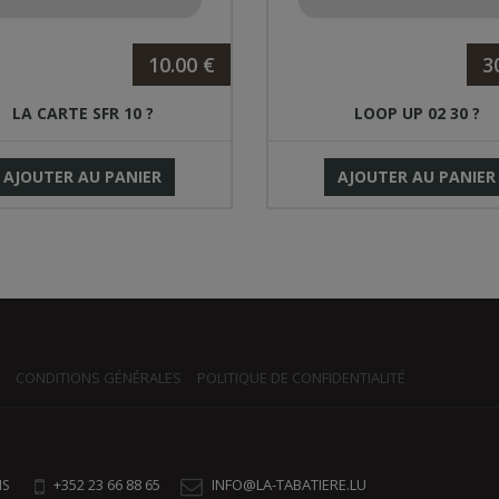
10.00 €
3
LA CARTE SFR 10 ?
LOOP UP 02 30 ?
AJOUTER AU PANIER
AJOUTER AU PANIER
CONDITIONS GÉNÉRALES
POLITIQUE DE CONFIDENTIALITÉ
+352 23 66 88 65
INFO@LA-TABATIERE.LU
NS