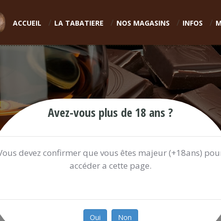
ACCUEIL
LA TABATIERE
NOS MAGASINS
INFOS
M
Avez-vous plus de 18 ans ?
Vous devez confirmer que vous êtes majeur (+18ans) pou
accéder a cette page.
TEMPO MOBISTAR 25 ?
25.00 €
Oui
Non
Ref:
TEMPOM540D