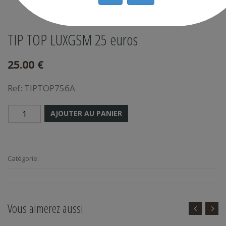
TIP TOP LUXGSM 25 euros
25.00 €
Ref:
TIPTOP756A
AJOUTER AU PANIER
Catégorie:
Vous aimerez aussi