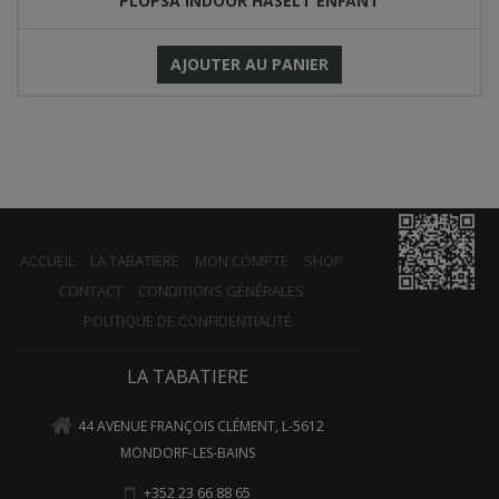
PLOPSA INDOOR HASELT ENFANT
AJOUTER AU PANIER
ACCUEIL
LA TABATIERE
MON COMPTE
SHOP
CONTACT
CONDITIONS GÉNÉRALES
POLITIQUE DE CONFIDENTIALITÉ
LA TABATIERE
44 AVENUE FRANÇOIS CLÉMENT, L-5612
MONDORF-LES-BAINS
+352 23 66 88 65