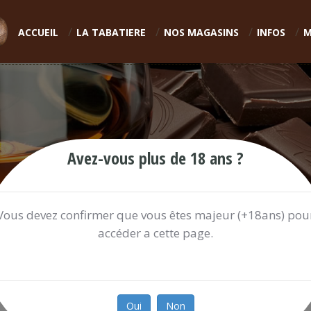
ACCUEIL
LA TABATIERE
NOS MAGASINS
INFOS
M
Avez-vous plus de 18 ans ?
Vous devez confirmer que vous êtes majeur (+18ans) pou
accéder a cette page.
TISANE CHANVRE CUMIN/FENOU
12.00 €
Oui
Non
Ref:
TISANE711K