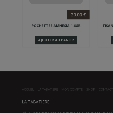
.00 €
20.00 €
.8g
POCHETTES AMNESIA 1.6GR
TISAN
AJOUTER AU PANIER
ACCUEIL
LA TABATIERE
MON COMPTE
SHOP
CONTACT
LA TABATIERE