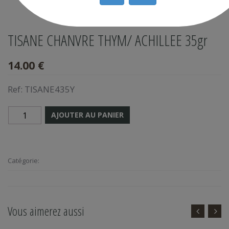
TISANE CHANVRE THYM/ ACHILLEE 35gr
14.00 €
Ref:
TISANE435Y
AJOUTER AU PANIER
Catégorie:
Vous aimerez aussi