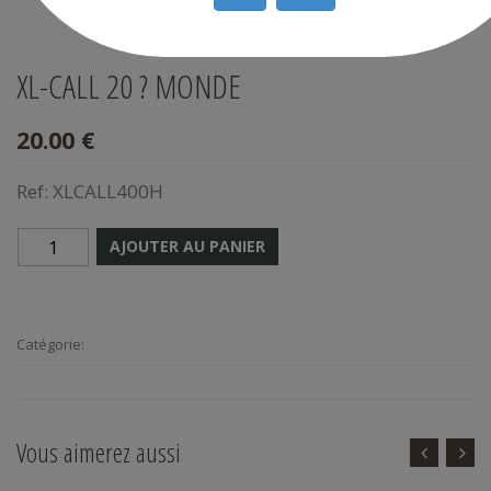
XL-CALL 20 ? MONDE
20.00 €
Ref:
XLCALL400H
AJOUTER AU PANIER
Catégorie:
Vous aimerez aussi