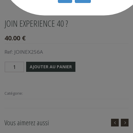
JOIN EXPERIENCE 40 ?
40.00 €
Ref:
JOINEX256A
AJOUTER AU PANIER
Catégorie:
Vous aimerez aussi