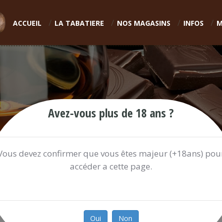
ACCUEIL
LA TABATIERE
NOS MAGASINS
INFOS
M
Avez-vous plus de 18 ans ?
Vous devez confirmer que vous êtes majeur (+18ans) pou
accéder a cette page.
MY CBD THE NATURE
13.20 €
Oui
Non
Ref:
MYCBDT503L