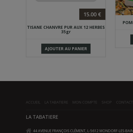
.00 €
15.00 €
POMM
6GR
TISANE CHANVRE PUR AUX 12 HERBES
35gr
AJOUTER AU PANIER
ACCUEIL
LA TABATIERE
MON COMPTE
SHOP
CONTACT
LA TABATIERE
44 AVENUE FRANÇOIS CLÉMENT, L-5612 MONDORF-LES-BAI