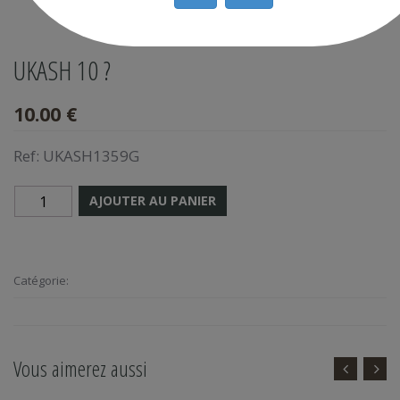
UKASH 10 ?
10.00 €
Ref:
UKASH1359G
AJOUTER AU PANIER
Catégorie:
Vous aimerez aussi